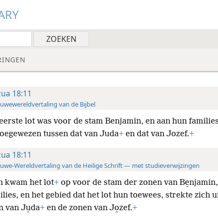
ARY
RINGEN
zua 18:11
uwewereldvertaling van de Bijbel
eerste lot was voor de stam Benjamin, en aan hun familie
toegewezen tussen dat van Juda
+
en dat van Jozef.
+
zua 18:11
uwe-Wereldvertaling van de Heilige Schrift — met studieverwijzingen
 kwam het lot
+
op voor de stam der zonen van Be̱njamin,
lies, en het gebied dat het lot hun toewees, strekte zich u
n van Ju̱da
+
en de zonen van Jo̱zef.
+