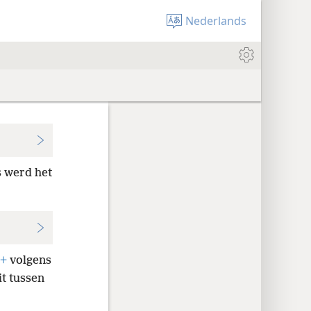
Nederlands
s werd het
+
volgens
it tussen