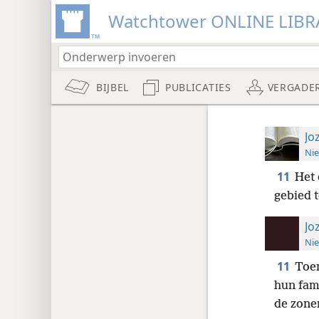
Watchtower ONLINE LIBR
BIJBEL
PUBLICATIES
VERGADE
Jo
Nie
11
Het 
gebied 
Jo
Nie
11
Toen
hun fami
de zone