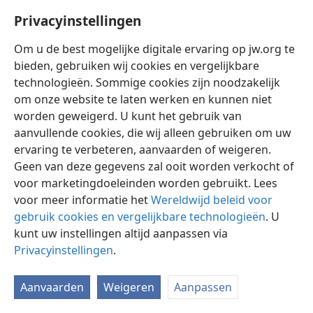
feestdos.
+
Privacyinstellingen
Om u de best mogelijke digitale ervaring op jw.org te
bieden, gebruiken wij cookies en vergelijkbare
technologieën. Sommige cookies zijn noodzakelijk
Nederlands
Instellingen
om onze website te laten werken en kunnen niet
Copyright
© 2026 Watch Tower Bible and Tract Society of Pennsylvania
worden geweigerd. U kunt het gebruik van
Gebruiksvoorwaarden
Privacybeleid
Privacyinstellingen
aanvullende cookies, die wij alleen gebruiken om uw
Inloggen
JW.ORG
ervaring te verbeteren, aanvaarden of weigeren.
Geen van deze gegevens zal ooit worden verkocht of
voor marketingdoeleinden worden gebruikt. Lees
voor meer informatie het
Wereldwijd beleid voor
gebruik cookies en vergelijkbare technologieën
. U
kunt uw instellingen altijd aanpassen via
Privacyinstellingen
.
Aanvaarden
Weigeren
Aanpassen