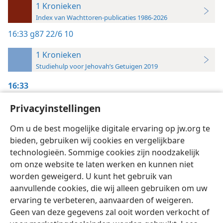
1 Kronieken
Index van Wachttoren-publicaties 1986-2026
16:33
g87 22/6 10
1 Kronieken
Studiehulp voor Jehovah’s Getuigen 2019
16:33
Ontwaakt! 1987,
Privacyinstellingen
22/6/1987, blz. 10
Om u de best mogelijke digitale ervaring op jw.org te
bieden, gebruiken wij cookies en vergelijkbare
technologieën. Sommige cookies zijn noodzakelijk
om onze website te laten werken en kunnen niet
worden geweigerd. U kunt het gebruik van
Nederlands
Instellingen
aanvullende cookies, die wij alleen gebruiken om uw
ervaring te verbeteren, aanvaarden of weigeren.
Copyright
© 2026 Watch Tower Bible and Tract Society of Pennsylvania
Gebruiksvoorwaarden
Privacybeleid
Privacyinstellingen
Geen van deze gegevens zal ooit worden verkocht of
Inloggen
JW.ORG