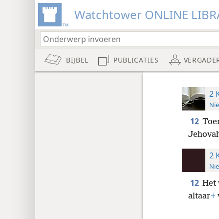
Watchtower ONLINE LIBR
BIJBEL
PUBLICATIES
VERGADE
2 
Nie
12
Toe
Jehovah
2 
Nie
12
Het 
altaar
+