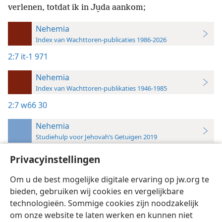
verlenen, totdat ik in Ju̱da aankom;
Nehemia
Index van Wachttoren-publicaties 1986-2026
2:7
it-1 971
Nehemia
Index van Wachttoren-publikaties 1946-1985
2:7
w66 30
Nehemia
Studiehulp voor Jehovah’s Getuigen 2019
2:7
Privacyinstellingen
Inzicht,
Deel 1
,
blz. 971
Om u de best mogelijke digitale ervaring op jw.org te
bieden, gebruiken wij cookies en vergelijkbare
technologieën. Sommige cookies zijn noodzakelijk
om onze website te laten werken en kunnen niet