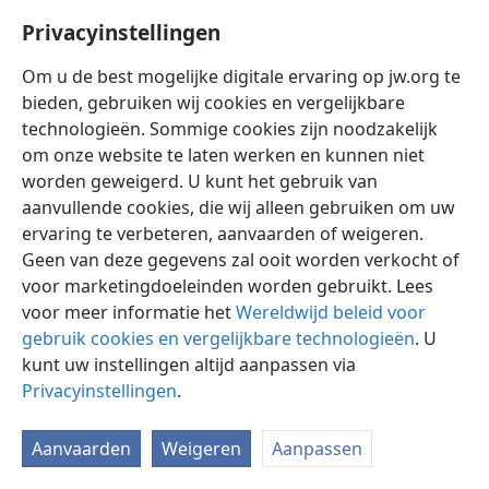
Privacyinstellingen
Om u de best mogelijke digitale ervaring op jw.org te
bieden, gebruiken wij cookies en vergelijkbare
technologieën. Sommige cookies zijn noodzakelijk
Nederlands
Instellingen
om onze website te laten werken en kunnen niet
Copyright
© 2026 Watch Tower Bible and Tract Society of Pennsylvania
worden geweigerd. U kunt het gebruik van
Gebruiksvoorwaarden
Privacybeleid
Privacyinstellingen
aanvullende cookies, die wij alleen gebruiken om uw
Inloggen
JW.ORG
ervaring te verbeteren, aanvaarden of weigeren.
Geen van deze gegevens zal ooit worden verkocht of
voor marketingdoeleinden worden gebruikt. Lees
voor meer informatie het
Wereldwijd beleid voor
gebruik cookies en vergelijkbare technologieën
. U
kunt uw instellingen altijd aanpassen via
Privacyinstellingen
.
Aanvaarden
Weigeren
Aanpassen