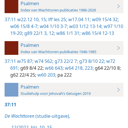
Psalmen
Index van Wachttoren-publicaties 1986-2026
37:11
w22.12 10,
15;
lff les 25;
w17.04 11;
w09 15/4 32;
w06 15/8 4-7;
w04 1/10 3-7;
w03 1/12 13-14;
w97 1/10
19-20;
g89 22/1 3,
12;
w86 1/1 31;
w86 15/4 12-13
Psalmen
Index van Wachttoren-publikaties 1946-1985
37:11
w75 87;
w74 562;
g73 22/2 7;
g73 8/10 22;
w72
691;
g69 8/4 22;
w66 643;
w64 218,
223;
g64 22/10 8;
g62 22/4 25;
w60 203;
pa 222
Psalmen
Studiehulp voor Jehovah’s Getuigen 2019
37:11
De Wachttoren
(studie-uitgave)
,
12/2022, blz. 10,
15