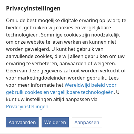
Ontwaakt! 1989,
Privacyinstellingen
22/1/1989, blz. 3,
12
Om u de best mogelijke digitale ervaring op jw.org te
bieden, gebruiken wij cookies en vergelijkbare
technologieën. Sommige cookies zijn noodzakelijk
om onze website te laten werken en kunnen niet
worden geweigerd. U kunt het gebruik van
Nederlands
Instellingen
aanvullende cookies, die wij alleen gebruiken om uw
ervaring te verbeteren, aanvaarden of weigeren.
Copyright
© 2026 Watch Tower Bible and Tract Society of Pennsylvania
Gebruiksvoorwaarden
Privacybeleid
Privacyinstellingen
Geen van deze gegevens zal ooit worden verkocht of
Inloggen
JW.ORG
voor marketingdoeleinden worden gebruikt. Lees
voor meer informatie het
Wereldwijd beleid voor
gebruik cookies en vergelijkbare technologieën
. U
kunt uw instellingen altijd aanpassen via
Privacyinstellingen
.
Aanvaarden
Weigeren
Aanpassen