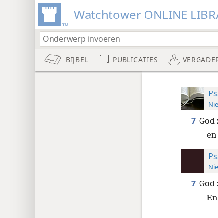
Watchtower ONLINE LIBR
BIJBEL
PUBLICATIES
VERGADE
Ps
Nie
7
God 
en
Ps
Nie
7
God 
En