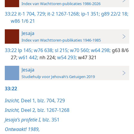
Index van Wachttoren-publicaties 1986-2026
33:22
it-1 704,
729;
it-2 1267-1268;
ip-1 351;
g89 22/2 18;
w86 1/6 21
Jesaja
Index van Wachttoren-publikaties 1946-1985
33:22
lp 145;
w76 638;
sl 215;
w70 560;
w64 298;
g63 8/6
27;
w61 442;
nh 224;
w54 293;
w47 321
Jesaja
Studiehulp voor Jehovah’s Getuigen 2019
33:22
Inzicht,
Deel 1
,
blz. 704,
729
Inzicht,
Deel 2
,
blz. 1267-1268
Jesaja’s profetie I,
blz. 351
Ontwaakt! 1989,