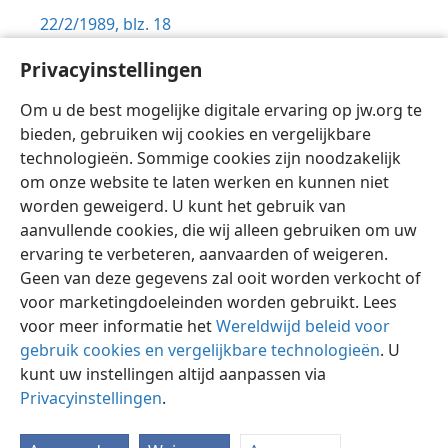
22/2/1989, blz. 18
De Wachttoren,
Privacyinstellingen
1/6/1986, blz. 21
Om u de best mogelijke digitale ervaring op jw.org te
bieden, gebruiken wij cookies en vergelijkbare
technologieën. Sommige cookies zijn noodzakelijk
om onze website te laten werken en kunnen niet
worden geweigerd. U kunt het gebruik van
Nederlands
Instellingen
aanvullende cookies, die wij alleen gebruiken om uw
ervaring te verbeteren, aanvaarden of weigeren.
Copyright
© 2026 Watch Tower Bible and Tract Society of Pennsylvania
Gebruiksvoorwaarden
Privacybeleid
Privacyinstellingen
Geen van deze gegevens zal ooit worden verkocht of
Inloggen
JW.ORG
voor marketingdoeleinden worden gebruikt. Lees
voor meer informatie het
Wereldwijd beleid voor
gebruik cookies en vergelijkbare technologieën
. U
kunt uw instellingen altijd aanpassen via
Privacyinstellingen
.