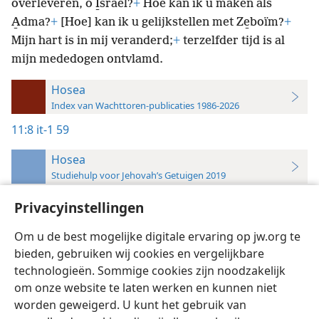
overleveren, o I̱sraël?
+
Hoe kan ik u maken als
A̱dma?
+
[Hoe] kan ik u gelijkstellen met Ze̱boïm?
+
Mijn hart is in mij veranderd;
+
terzelfder tijd is al
mijn mededogen ontvlamd.
Hosea
Index van Wachttoren-publicaties 1986-2026
11:8
it-1 59
Hosea
Studiehulp voor Jehovah’s Getuigen 2019
11:8
Privacyinstellingen
Inzicht,
Deel 1
,
blz. 59
Om u de best mogelijke digitale ervaring op jw.org te
bieden, gebruiken wij cookies en vergelijkbare
technologieën. Sommige cookies zijn noodzakelijk
om onze website te laten werken en kunnen niet
worden geweigerd. U kunt het gebruik van
Nederlands
Instellingen