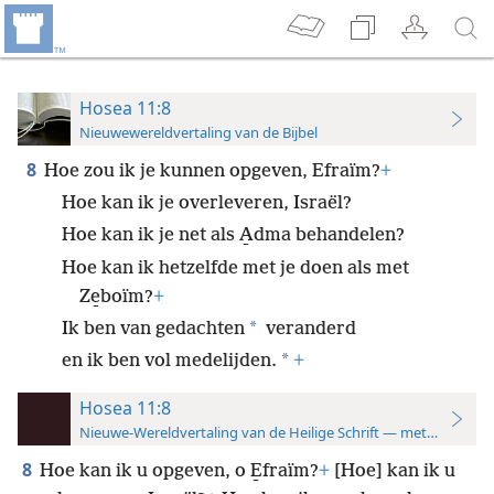
Hosea 11:8
Nieuwewereldvertaling van de Bijbel
8
Hoe zou ik je kunnen opgeven, Efraïm?
+
Hoe kan ik je overleveren, Israël?
Hoe kan ik je net als A̱dma behandelen?
Hoe kan ik hetzelfde met je doen als met
Ze̱boïm?
+
*
Ik ben van gedachten
veranderd
*
en ik ben vol medelijden.
+
Hosea 11:8
Nieuwe-Wereldvertaling van de Heilige Schrift — met studiever
8
Hoe kan ik u opgeven, o E̱fraïm?
+
[Hoe] kan ik u