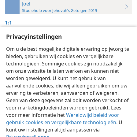
Joël
Studiehulp voor Jehovah’s Getuigen 2019
1:1
De Wachttoren,
Privacyinstellingen
1/10/2007, blz. 12
Om u de best mogelijke digitale ervaring op jw.org te
bieden, gebruiken wij cookies en vergelijkbare
technologieën. Sommige cookies zijn noodzakelijk
om onze website te laten werken en kunnen niet
worden geweigerd. U kunt het gebruik van
Nederlands
Instellingen
aanvullende cookies, die wij alleen gebruiken om uw
ervaring te verbeteren, aanvaarden of weigeren.
Copyright
© 2026 Watch Tower Bible and Tract Society of Pennsylvania
Gebruiksvoorwaarden
Privacybeleid
Privacyinstellingen
Geen van deze gegevens zal ooit worden verkocht of
Inloggen
JW.ORG
voor marketingdoeleinden worden gebruikt. Lees
voor meer informatie het
Wereldwijd beleid voor
gebruik cookies en vergelijkbare technologieën
. U
kunt uw instellingen altijd aanpassen via