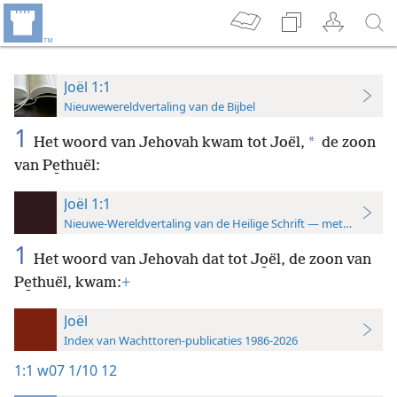
Joël 1:1
Nieuwewereldvertaling van de Bijbel
1
*
Het woord van Jehovah kwam tot Joël,
de zoon
van Pe̱thuël:
Joël 1:1
Nieuwe-Wereldvertaling van de Heilige Schrift — met studiever
1
Het woord van Jehovah dat tot Jo̱ël, de zoon van
Pe̱thuël, kwam:
+
Joël
Index van Wachttoren-publicaties 1986-2026
1:1
w07 1/10 12