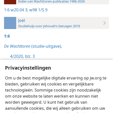
Index van Wachttoren-publicaties 1986-2026
1:6
w20.04 3;
w98 1/5 9
Joël
Studiehulp voor Jehovah’s Getuigen 2019
1:6
De Wachttoren
(studie-uitgave)
,
4/2020, blz. 3
De Wachttoren,
Privacyinstellingen
1/5/1998, blz. 9
Om u de best mogelijke digitale ervaring op jw.org te
bieden, gebruiken wij cookies en vergelijkbare
technologieën. Sommige cookies zijn noodzakelijk
om onze website te laten werken en kunnen niet
worden geweigerd. U kunt het gebruik van
Nederlands
Instellingen
aanvullende cookies, die wij alleen gebruiken om uw