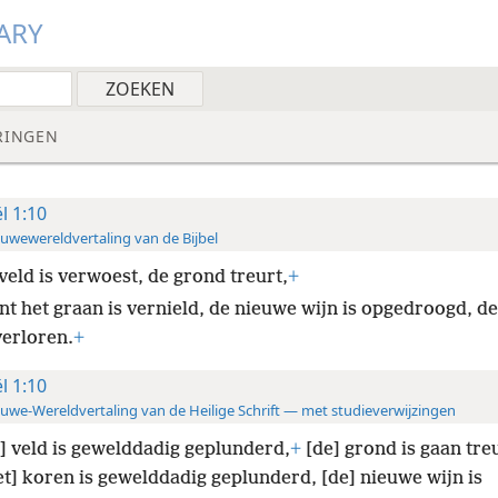
ARY
RINGEN
ël 1:10
uwewereldvertaling van de Bijbel
veld is verwoest, de grond treurt,
+
t het graan is vernield, de nieuwe wijn is opgedroogd, de 
verloren.
+
ël 1:10
uwe-Wereldvertaling van de Heilige Schrift — met studieverwijzingen
] veld is gewelddadig geplunderd,
+
[de] grond is gaan tre
t] koren is gewelddadig geplunderd, [de] nieuwe wijn is