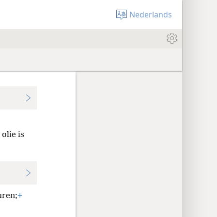
Nederlands
olie is
uren;
+