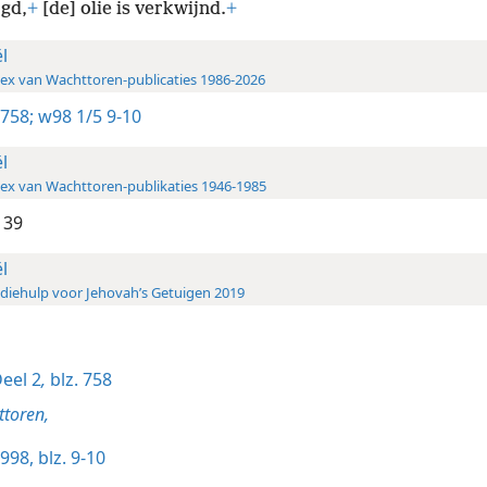
gd,
+
[de] olie is verkwijnd.
+
ël
ex van Wachttoren-publicaties 1986-2026
 758;
w98 1/5 9-10
ël
ex van Wachttoren-publikaties 1946-1985
139
ël
diehulp voor Jehovah’s Getuigen 2019
eel 2
,
blz. 758
toren,
998, blz. 9-10