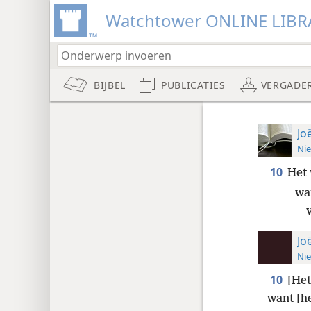
Watchtower ONLINE LIBR
BIJBEL
PUBLICATIES
VERGADE
Jo
Nie
10
Het 
wan
Jo
Nie
10
[Het
want [he