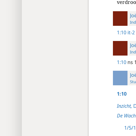
verdroo
Jo
Ind
1:10
it-2
Jo
Ind
1:10
ns 
Jo
Stu
1:10
Inzicht,
D
De Wacht
1/5/1