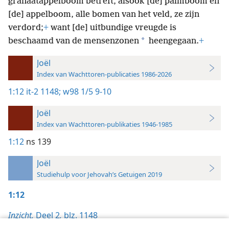
granaatappelboom betreft, alsook [de] palmboom en
[de] appelboom, alle bomen van het veld, ze zijn
verdord;
+
want [de] uitbundige vreugde is
*
beschaamd van de mensenzonen
heengegaan.
+
Joël
Index van Wachttoren-publicaties 1986-2026
1:12
it-2 1148;
w98 1/5 9-10
Joël
Index van Wachttoren-publikaties 1946-1985
1:12
ns 139
Joël
Studiehulp voor Jehovah’s Getuigen 2019
1:12
Inzicht,
Deel 2
,
blz. 1148