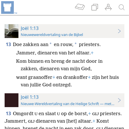
Joël 1:13
Nieuwewereldvertaling van de Bijbel
13
*
*
Doe zakken aan
en rouw,
priesters.
Jammer, dienaren van het altaar.
+
Kom binnen en breng de nacht door in
zakken, dienaren van mijn God,
want graanoffer
+
en drankoffer
+
zijn het huis
van jullie God ontzegd.
Joël 1:13
Nieuwe-Wereldvertaling van de Heilige Schrift — met studiever
13
Omgordt
en slaat
op de borst,
+
priesters.
U
U
GIJ
Jammert,
dienaren van [het] altaar.
+
Komt
GIJ
binnen, brengt de nacht in een zak door,
dienaren