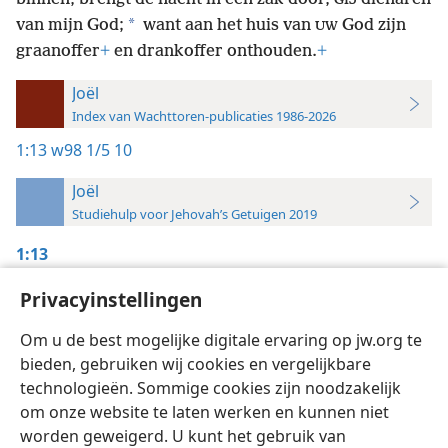
GIJ
*
van mijn God;
want aan het huis van
God zijn
UW
graanoffer
+
en drankoffer onthouden.
+
Joël
Index van Wachttoren-publicaties 1986-2026
1:13
w98 1/5 10
Joël
Studiehulp voor Jehovah’s Getuigen 2019
1:13
De Wachttoren,
Privacyinstellingen
1/5/1998, blz. 10
Om u de best mogelijke digitale ervaring op jw.org te
bieden, gebruiken wij cookies en vergelijkbare
technologieën. Sommige cookies zijn noodzakelijk
om onze website te laten werken en kunnen niet
worden geweigerd. U kunt het gebruik van