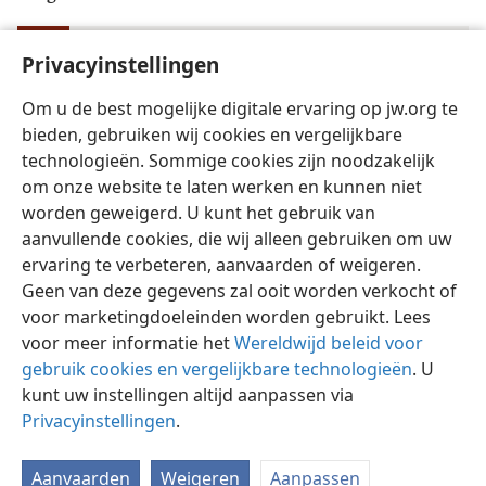
Joël
Privacyinstellingen
Index van Wachttoren-publikaties 1946-1985
1:18
ns 139
Om u de best mogelijke digitale ervaring op jw.org te
bieden, gebruiken wij cookies en vergelijkbare
technologieën. Sommige cookies zijn noodzakelijk
om onze website te laten werken en kunnen niet
worden geweigerd. U kunt het gebruik van
Nederlands
Instellingen
aanvullende cookies, die wij alleen gebruiken om uw
ervaring te verbeteren, aanvaarden of weigeren.
Copyright
© 2026 Watch Tower Bible and Tract Society of Pennsylvania
Gebruiksvoorwaarden
Privacybeleid
Privacyinstellingen
Geen van deze gegevens zal ooit worden verkocht of
Inloggen
JW.ORG
voor marketingdoeleinden worden gebruikt. Lees
voor meer informatie het
Wereldwijd beleid voor
gebruik cookies en vergelijkbare technologieën
. U
kunt uw instellingen altijd aanpassen via
Privacyinstellingen
.
Aanvaarden
Weigeren
Aanpassen