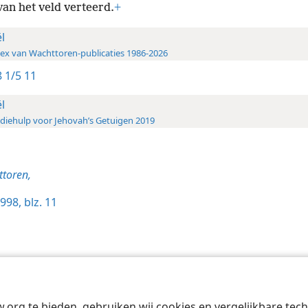
an het veld verteerd.
+
ël
ex van Wachttoren-publicaties 1986-2026
 1/5 11
ël
diehulp voor Jehovah’s Getuigen 2019
toren,
998, blz. 11
Tract Society of Pennsylvania
Gebruiksvoorwaarden
Privacybeleid
Priva
w.org te bieden, gebruiken wij cookies en vergelijkbare te