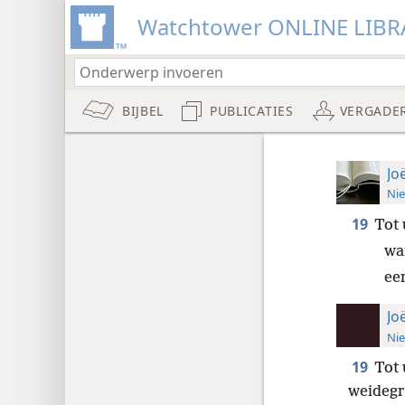
Watchtower ONLINE LIBR
BIJBEL
PUBLICATIES
VERGADE
Jo
Nie
19
Tot 
wa
ee
Jo
Nie
19
Tot 
weidegro