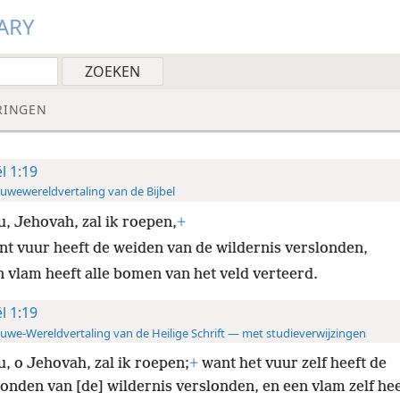
ARY
RINGEN
ël 1:19
uwewereldvertaling van de Bijbel
u, Jehovah, zal ik roepen,
+
nt vuur heeft de weiden van de wildernis verslonden,
n vlam heeft alle bomen van het veld verteerd.
ël 1:19
uwe-Wereldvertaling van de Heilige Schrift — met studieverwijzingen
u, o Jehovah, zal ik roepen;
+
want het vuur zelf heeft de
nden van [de] wildernis verslonden, en een vlam zelf heef