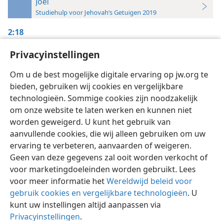
Joël
Studiehulp voor Jehovah’s Getuigen 2019
2:18
De Wachttoren,
Privacyinstellingen
1/5/1998, blz. 17-18
Om u de best mogelijke digitale ervaring op jw.org te
bieden, gebruiken wij cookies en vergelijkbare
technologieën. Sommige cookies zijn noodzakelijk
om onze website te laten werken en kunnen niet
worden geweigerd. U kunt het gebruik van
Nederlands
Instellingen
aanvullende cookies, die wij alleen gebruiken om uw
ervaring te verbeteren, aanvaarden of weigeren.
Copyright
© 2026 Watch Tower Bible and Tract Society of Pennsylvania
Gebruiksvoorwaarden
Privacybeleid
Privacyinstellingen
Geen van deze gegevens zal ooit worden verkocht of
Inloggen
JW.ORG
voor marketingdoeleinden worden gebruikt. Lees
voor meer informatie het
Wereldwijd beleid voor
gebruik cookies en vergelijkbare technologieën
. U
kunt uw instellingen altijd aanpassen via
Privacyinstellingen
.