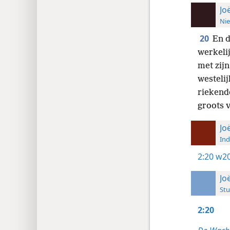
Jo
Nie
20
En d
werkelij
met zijn
westelij
riekende
groots v
Jo
Ind
2:20
w20
Jo
Stu
2:20