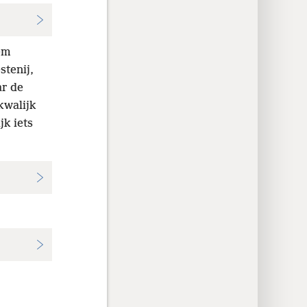
em
stenij,
ar de
kwalijk
jk iets