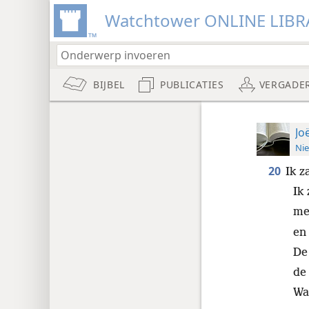
Watchtower ONLINE LIBR
BIJBEL
PUBLICATIES
VERGADE
Jo
Nie
20
Ik z
Ik
me
en
De
de 
Wa