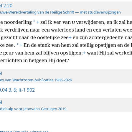
ël 2:20
uwe-Wereldvertaling van de Heilige Schrift — met studieverwijzingen
*
e noorderling
+
zal ik ver van
verwijderen, en ik zal h
U
k verdrijven naar een waterloos land en een verlaten woe
 gezicht naar de oostelijke zee
+
en zijn achtergedeelte na
*
ke zee.
+
En de stank van hem zal stellig opstijgen en de 
 geur van hem zal blijven opstijgen;
+
want Hij zal werkeli
errichten in hetgeen Hij doet.’
ël
ex van Wachttoren-publicaties 1986-2026
.04 3,
5;
it-1 902
ël
diehulp voor Jehovah’s Getuigen 2019