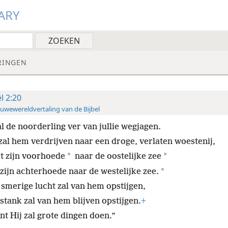
ARY
RINGEN
ël 2:20
uwewereldvertaling van de Bijbel
al de noorderling ver van jullie wegjagen.
 zal hem verdrijven naar een droge, verlaten woestenij,
*
*
t zijn voorhoede
naar de oostelijke zee
*
 zijn achterhoede naar de westelijke zee.
 smerige lucht zal van hem opstijgen,
stank zal van hem blijven opstijgen.
+
nt Hij zal grote dingen doen.”