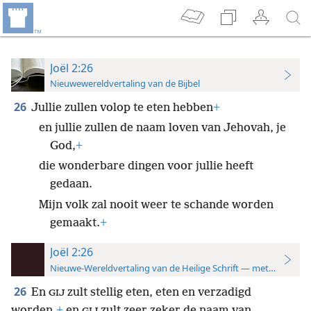
Joël 2:26
Nieuwewereldvertaling van de Bijbel
26
Jullie zullen volop te eten hebben
+
en jullie zullen de naam loven van Jehovah, je
God,
+
die wonderbare dingen voor jullie heeft
gedaan.
Mijn volk zal nooit weer te schande worden
gemaakt.
+
Joël 2:26
Nieuwe-Wereldvertaling van de Heilige Schrift — met studiever
26
En
zult stellig eten, eten en verzadigd
GIJ
worden,
+
en
zult zeer zeker de naam van