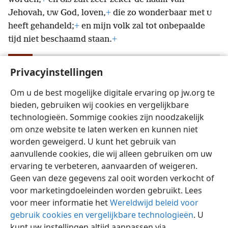
GIJ
Jehovah,
God, loven,
+
die zo wonderbaar met
UW
U
heeft gehandeld;
+
en mijn volk zal tot onbepaalde
tijd niet beschaamd staan.
+
Joël
Privacyinstellingen
Index van Wachttoren-publikaties 1946-1985
2:26
w59 271
Om u de best mogelijke digitale ervaring op jw.org te
bieden, gebruiken wij cookies en vergelijkbare
technologieën. Sommige cookies zijn noodzakelijk
om onze website te laten werken en kunnen niet
worden geweigerd. U kunt het gebruik van
Nederlands
Instellingen
aanvullende cookies, die wij alleen gebruiken om uw
ervaring te verbeteren, aanvaarden of weigeren.
Copyright
© 2026 Watch Tower Bible and Tract Society of Pennsylvania
Gebruiksvoorwaarden
Privacybeleid
Privacyinstellingen
Geen van deze gegevens zal ooit worden verkocht of
Inloggen
JW.ORG
voor marketingdoeleinden worden gebruikt. Lees
voor meer informatie het
Wereldwijd beleid voor
gebruik cookies en vergelijkbare technologieën
. U
kunt uw instellingen altijd aanpassen via