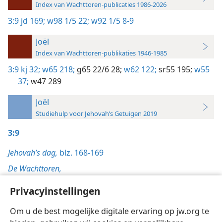
Index van Wachttoren-publicaties 1986-2026
3:9
jd 169;
w98 1/5 22;
w92 1/5 8-9
Joël
Index van Wachttoren-publikaties 1946-1985
3:9
kj 32;
w65 218;
g65 22/6 28;
w62 122;
sr55 195;
w55
37;
w47 289
Joël
Studiehulp voor Jehovah’s Getuigen 2019
3:9
Jehovah’s dag,
blz. 168-169
De Wachttoren,
1/5/1998, blz. 22-23
Privacyinstellingen
1/5/1992, blz. 8-9
Om u de best mogelijke digitale ervaring op jw.org te