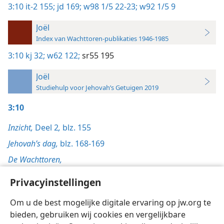
3:10
it-2 155;
jd 169;
w98 1/5 22-23;
w92 1/5 9
Joël
Index van Wachttoren-publikaties 1946-1985
3:10
kj 32;
w62 122;
sr55 195
Joël
Studiehulp voor Jehovah’s Getuigen 2019
3:10
Inzicht,
Deel 2
,
blz. 155
Jehovah’s dag,
blz. 168-169
De Wachttoren,
1/5/1998, blz. 22-23
Privacyinstellingen
1/5/1992, blz. 9
Om u de best mogelijke digitale ervaring op jw.org te
bieden, gebruiken wij cookies en vergelijkbare