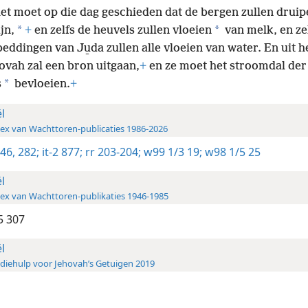
et moet op die dag geschieden dat de bergen zullen druip
*
*
jn,
+
en zelfs de heuvels zullen vloeien
van melk, en ze
ddingen van Ju̱da zullen alle vloeien van water. En uit h
ovah zal een bron uitgaan,
+
en ze moet het stroomdal der
*
s
bevloeien.
+
ël
ex van Wachttoren-publicaties 1986-2026
 46,
282;
it-2 877;
rr 203-204;
w99 1/3 19;
w98 1/5 25
ël
ex van Wachttoren-publikaties 1946-1985
5 307
ël
diehulp voor Jehovah’s Getuigen 2019