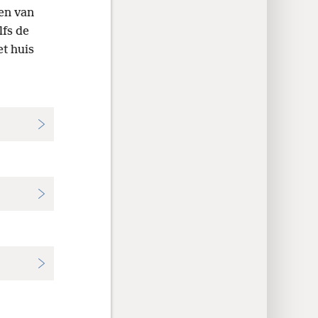
en van
lfs de
et huis