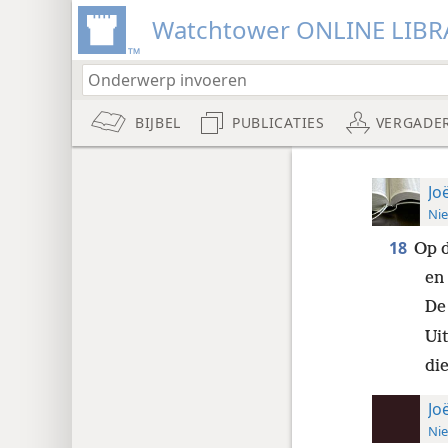
Watchtower ONLINE LIBR
BIJBEL
PUBLICATIES
VERGADE
Jo
Nie
18
Op d
en
De
Ui
die
Jo
Nie