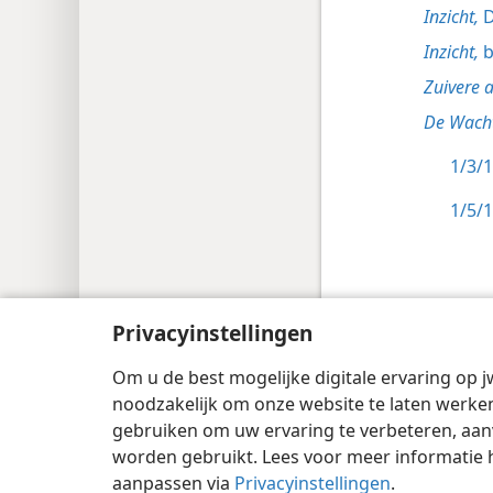
Inzicht,
D
Inzicht,
b
Zuivere 
De Wacht
1/3/1
1/5/1
Privacyinstellingen
Copyright
© 2026 Watch Tower Bible and 
Om u de best mogelijke digitale ervaring op j
noodzakelijk om onze website te laten werken
gebruiken om uw ervaring te verbeteren, aan
worden gebruikt. Lees voor meer informatie 
aanpassen via
Privacyinstellingen
.