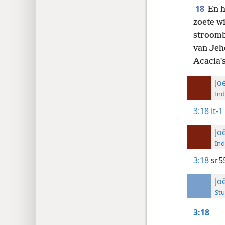
18
En h
zoete wi
stroombe
van Jeh
Acacia’
Jo
Ind
3:18
it-1
Jo
Ind
3:18
sr5
Jo
Stu
3:18