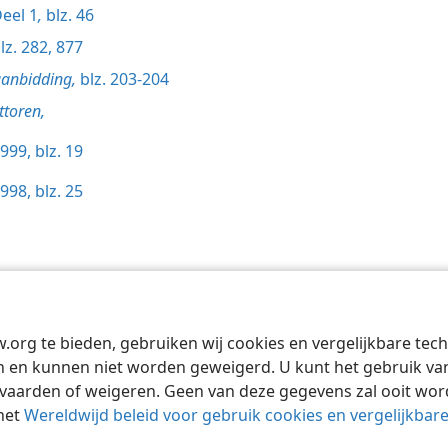
eel 1
,
blz. 46
lz. 282,
877
aanbidding,
blz. 203-204
toren,
999, blz. 19
998, blz. 25
Tract Society of Pennsylvania
Gebruiksvoorwaarden
Privacybeleid
Priva
w.org te bieden, gebruiken wij cookies en vergelijkbare te
 en kunnen niet worden geweigerd. U kunt het gebruik van 
vaarden of weigeren. Geen van deze gegevens zal ooit wo
het
Wereldwijd beleid voor gebruik cookies en vergelijkbar