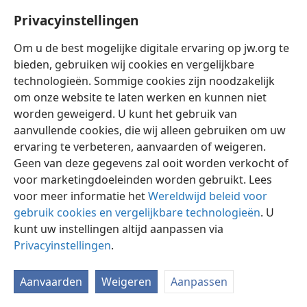
Privacyinstellingen
Om u de best mogelijke digitale ervaring op jw.org te
bieden, gebruiken wij cookies en vergelijkbare
technologieën. Sommige cookies zijn noodzakelijk
Nederlands
Instellingen
om onze website te laten werken en kunnen niet
Copyright
© 2026 Watch Tower Bible and Tract Society of Pennsylvania
worden geweigerd. U kunt het gebruik van
Gebruiksvoorwaarden
Privacybeleid
Privacyinstellingen
aanvullende cookies, die wij alleen gebruiken om uw
Inloggen
JW.ORG
ervaring te verbeteren, aanvaarden of weigeren.
Geen van deze gegevens zal ooit worden verkocht of
voor marketingdoeleinden worden gebruikt. Lees
voor meer informatie het
Wereldwijd beleid voor
gebruik cookies en vergelijkbare technologieën
. U
kunt uw instellingen altijd aanpassen via
Privacyinstellingen
.
Aanvaarden
Weigeren
Aanpassen