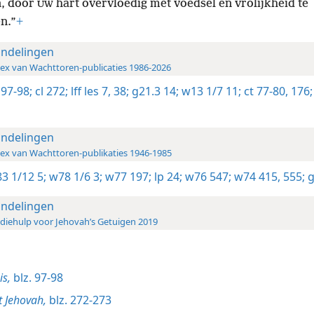
n, door
hart overvloedig met voedsel en vrolijkheid te
UW
n.”
+
ndelingen
ex van Wachttoren-publicaties 1986-2026
 97-98;
cl 272;
lff les 7,
38;
g21.3 14;
w13 1/7 11;
ct 77-80,
176;
ndelingen
ex van Wachttoren-publikaties 1946-1985
3 1/12 5;
w78 1/6 3;
w77 197;
lp 24;
w76 547;
w74 415,
555;
g
ndelingen
diehulp voor Jehovah’s Getuigen 2019
is,
blz. 97-98
t Jehovah,
blz. 272-273