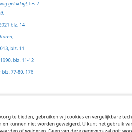
wig gelukkig!,
les 7
!,
 2021 blz. 14
toren,
013, blz. 11
1990, blz. 11-12
,
blz. 77-80,
176
Tract Society of Pennsylvania
Gebruiksvoorwaarden
Privacybeleid
Priva
w.org te bieden, gebruiken wij cookies en vergelijkbare te
 en kunnen niet worden geweigerd. U kunt het gebruik van 
vaarden of weigeren. Geen van deze gegevens zal ooit wo