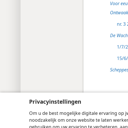
Voor eeu
Ontwaakt
nr. 3
De Wacht
1/7/2
15/6/
Schepper
Privacyinstellingen
Copyright
© 2026 Watch Tower Bible and 
Om u de best mogelijke digitale ervaring op j
noodzakelijk om onze website te laten werken
gebruiken om uw ervaring te verbeteren, aan