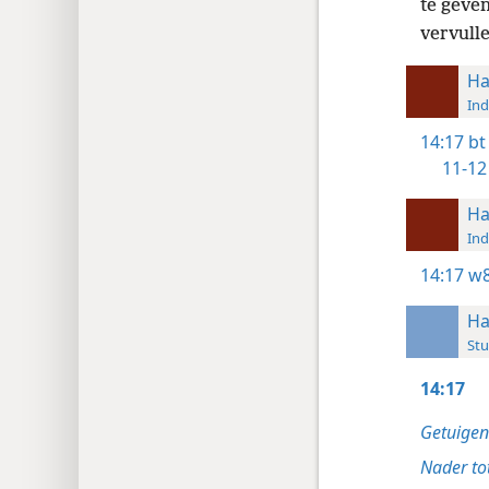
te geve
vervulle
Ha
Ind
14:17
bt
11-12
Ha
Ind
14:17
w8
Ha
Stu
14:17
Getuigen
Nader to