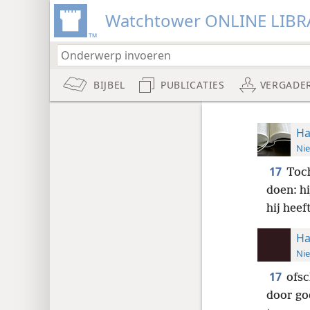
Watchtower ONLINE LIBR
BIJBEL
PUBLICATIES
VERGADE
Ha
Nie
17
Toch
doen: hi
hij heef
Ha
Nie
17
ofsc
door go