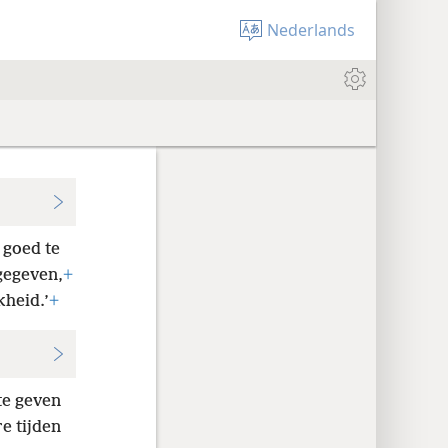
Nederlands
goed te
 gegeven,
+
kheid.’
+
te geven
e tijden