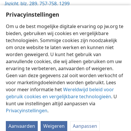
Inzicht,
blz. 289,
757-758,
1299
De Wachttoren,
Privacyinstellingen
1/12/1997, blz. 14
Om u de best mogelijke digitale ervaring op jw.org te
bieden, gebruiken wij cookies en vergelijkbare
technologieën. Sommige cookies zijn noodzakelijk
om onze website te laten werken en kunnen niet
worden geweigerd. U kunt het gebruik van
Nederlands
Instellingen
aanvullende cookies, die wij alleen gebruiken om uw
ervaring te verbeteren, aanvaarden of weigeren.
Copyright
© 2026 Watch Tower Bible and Tract Society of Pennsylvania
Gebruiksvoorwaarden
Privacybeleid
Privacyinstellingen
Geen van deze gegevens zal ooit worden verkocht of
Inloggen
JW.ORG
voor marketingdoeleinden worden gebruikt. Lees
voor meer informatie het
Wereldwijd beleid voor
gebruik cookies en vergelijkbare technologieën
. U
kunt uw instellingen altijd aanpassen via
Privacyinstellingen
.
Aanvaarden
Weigeren
Aanpassen