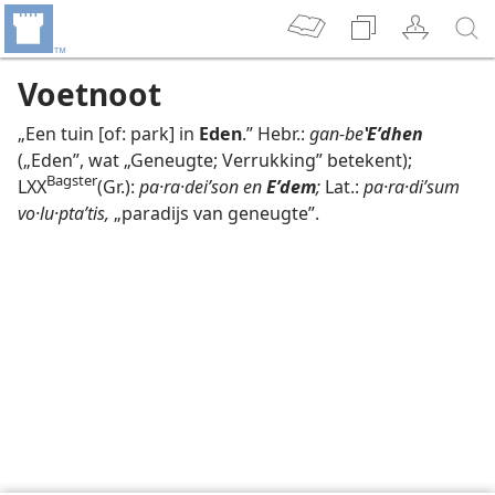
Voetnoot
„Een tuin [of: park] in
Eden
.” Hebr.:
gan-be
ʽEʹdhen
(„Eden”, wat „Geneugte; Verrukking” betekent);
Bagster
LXX
(Gr.):
pa·ra·deiʹson en
Eʹdem
;
Lat.:
pa·ra·diʹsum
vo·lu·ptaʹtis,
„paradijs van geneugte”.