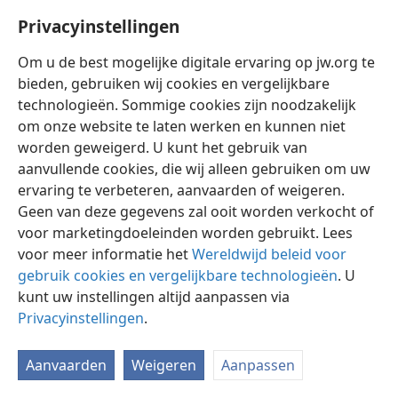
Privacyinstellingen
Om u de best mogelijke digitale ervaring op jw.org te
bieden, gebruiken wij cookies en vergelijkbare
technologieën. Sommige cookies zijn noodzakelijk
Nederlands
Instellingen
om onze website te laten werken en kunnen niet
Copyright
© 2026 Watch Tower Bible and Tract Society of Pennsylvania
worden geweigerd. U kunt het gebruik van
Gebruiksvoorwaarden
Privacybeleid
Privacyinstellingen
aanvullende cookies, die wij alleen gebruiken om uw
Inloggen
JW.ORG
ervaring te verbeteren, aanvaarden of weigeren.
Geen van deze gegevens zal ooit worden verkocht of
voor marketingdoeleinden worden gebruikt. Lees
voor meer informatie het
Wereldwijd beleid voor
gebruik cookies en vergelijkbare technologieën
. U
kunt uw instellingen altijd aanpassen via
Privacyinstellingen
.
Aanvaarden
Weigeren
Aanpassen