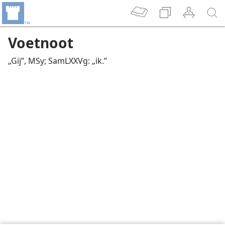
Voetnoot
„Gij”, MSy; SamLXXVg: „ik.”