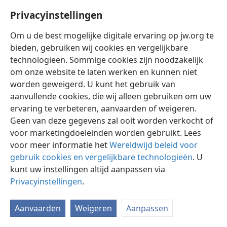
Privacyinstellingen
Om u de best mogelijke digitale ervaring op jw.org te
bieden, gebruiken wij cookies en vergelijkbare
technologieën. Sommige cookies zijn noodzakelijk
Nederlands
Instellingen
om onze website te laten werken en kunnen niet
Copyright
© 2026 Watch Tower Bible and Tract Society of Pennsylvania
worden geweigerd. U kunt het gebruik van
Gebruiksvoorwaarden
Privacybeleid
Privacyinstellingen
aanvullende cookies, die wij alleen gebruiken om uw
Inloggen
JW.ORG
ervaring te verbeteren, aanvaarden of weigeren.
Geen van deze gegevens zal ooit worden verkocht of
voor marketingdoeleinden worden gebruikt. Lees
voor meer informatie het
Wereldwijd beleid voor
gebruik cookies en vergelijkbare technologieën
. U
kunt uw instellingen altijd aanpassen via
Privacyinstellingen
.
Aanvaarden
Weigeren
Aanpassen