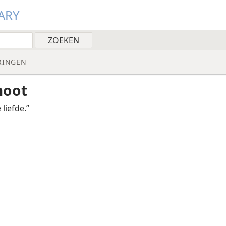
ARY
RINGEN
noot
 liefde.”