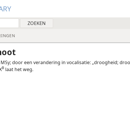
ARY
RINGEN
noot
 MSy; door een verandering in vocalisatie: „droogheid; droo
B
X
laat het weg.