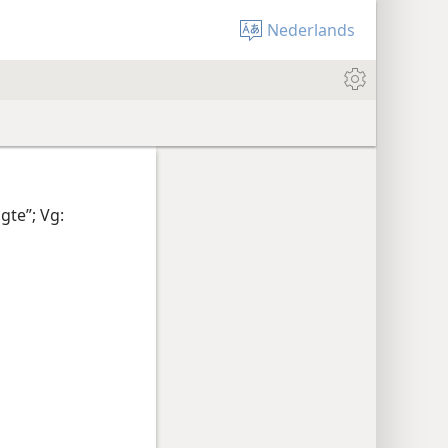
Nederlands
gte”; Vg: