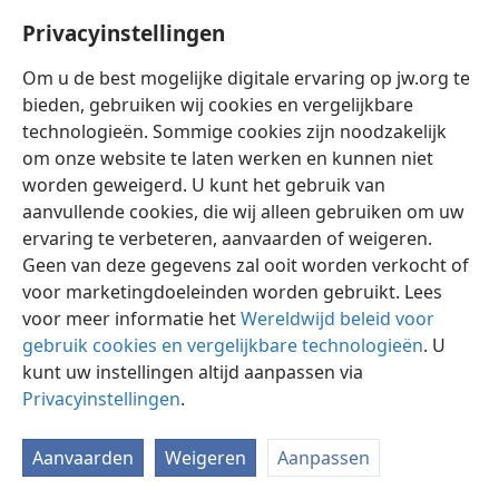
Privacyinstellingen
Om u de best mogelijke digitale ervaring op jw.org te
bieden, gebruiken wij cookies en vergelijkbare
technologieën. Sommige cookies zijn noodzakelijk
Nederlands
Instellingen
om onze website te laten werken en kunnen niet
Copyright
© 2026 Watch Tower Bible and Tract Society of Pennsylvania
worden geweigerd. U kunt het gebruik van
Gebruiksvoorwaarden
Privacybeleid
Privacyinstellingen
aanvullende cookies, die wij alleen gebruiken om uw
Inloggen
JW.ORG
ervaring te verbeteren, aanvaarden of weigeren.
Geen van deze gegevens zal ooit worden verkocht of
voor marketingdoeleinden worden gebruikt. Lees
voor meer informatie het
Wereldwijd beleid voor
gebruik cookies en vergelijkbare technologieën
. U
kunt uw instellingen altijd aanpassen via
Privacyinstellingen
.
Aanvaarden
Weigeren
Aanpassen