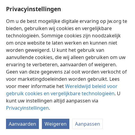
Privacyinstellingen
Om u de best mogelijke digitale ervaring op jw.org te
bieden, gebruiken wij cookies en vergelijkbare
technologieën. Sommige cookies zijn noodzakelijk
Nederlands
Instellingen
om onze website te laten werken en kunnen niet
Copyright
© 2026 Watch Tower Bible and Tract Society of Pennsylvania
worden geweigerd. U kunt het gebruik van
Gebruiksvoorwaarden
Privacybeleid
Privacyinstellingen
aanvullende cookies, die wij alleen gebruiken om uw
Inloggen
JW.ORG
ervaring te verbeteren, aanvaarden of weigeren.
Geen van deze gegevens zal ooit worden verkocht of
voor marketingdoeleinden worden gebruikt. Lees
voor meer informatie het
Wereldwijd beleid voor
gebruik cookies en vergelijkbare technologieën
. U
kunt uw instellingen altijd aanpassen via
Privacyinstellingen
.
Aanvaarden
Weigeren
Aanpassen