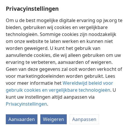
Privacyinstellingen
Om u de best mogelijke digitale ervaring op jw.org te
bieden, gebruiken wij cookies en vergelijkbare
technologieën. Sommige cookies zijn noodzakelijk
Nederlands
Instellingen
om onze website te laten werken en kunnen niet
Copyright
© 2026 Watch Tower Bible and Tract Society of Pennsylvania
worden geweigerd. U kunt het gebruik van
Gebruiksvoorwaarden
Privacybeleid
Privacyinstellingen
aanvullende cookies, die wij alleen gebruiken om uw
Inloggen
JW.ORG
ervaring te verbeteren, aanvaarden of weigeren.
Geen van deze gegevens zal ooit worden verkocht of
voor marketingdoeleinden worden gebruikt. Lees
voor meer informatie het
Wereldwijd beleid voor
gebruik cookies en vergelijkbare technologieën
. U
kunt uw instellingen altijd aanpassen via
Privacyinstellingen
.
Aanvaarden
Weigeren
Aanpassen