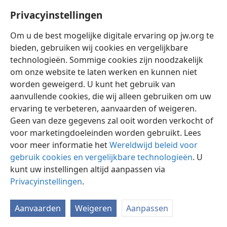
Privacyinstellingen
Om u de best mogelijke digitale ervaring op jw.org te
bieden, gebruiken wij cookies en vergelijkbare
technologieën. Sommige cookies zijn noodzakelijk
Nederlands
Instellingen
om onze website te laten werken en kunnen niet
Copyright
© 2026 Watch Tower Bible and Tract Society of Pennsylvania
worden geweigerd. U kunt het gebruik van
Gebruiksvoorwaarden
Privacybeleid
Privacyinstellingen
aanvullende cookies, die wij alleen gebruiken om uw
Inloggen
JW.ORG
ervaring te verbeteren, aanvaarden of weigeren.
Geen van deze gegevens zal ooit worden verkocht of
voor marketingdoeleinden worden gebruikt. Lees
voor meer informatie het
Wereldwijd beleid voor
gebruik cookies en vergelijkbare technologieën
. U
kunt uw instellingen altijd aanpassen via
Privacyinstellingen
.
Aanvaarden
Weigeren
Aanpassen