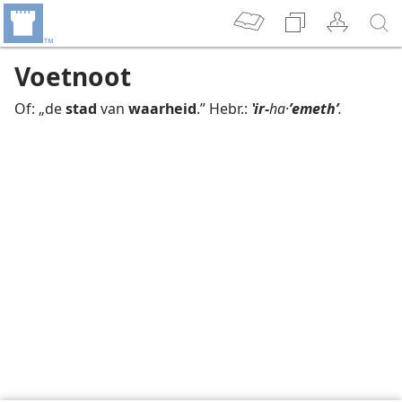
Voetnoot
Of: „de
stad
van
waarheid
.” Hebr.:
ʽir-
ha·
ʼemethʹ
.