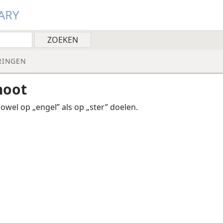
ARY
RINGEN
noot
zowel op „engel” als op „ster” doelen.