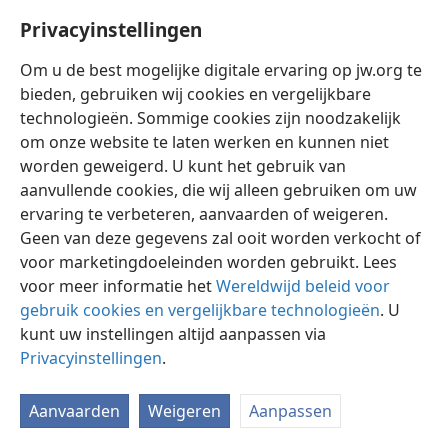
Privacyinstellingen
Om u de best mogelijke digitale ervaring op jw.org te
bieden, gebruiken wij cookies en vergelijkbare
technologieën. Sommige cookies zijn noodzakelijk
Nederlands
Instellingen
om onze website te laten werken en kunnen niet
Copyright
© 2026 Watch Tower Bible and Tract Society of Pennsylvania
worden geweigerd. U kunt het gebruik van
Gebruiksvoorwaarden
Privacybeleid
Privacyinstellingen
aanvullende cookies, die wij alleen gebruiken om uw
Inloggen
JW.ORG
ervaring te verbeteren, aanvaarden of weigeren.
Geen van deze gegevens zal ooit worden verkocht of
voor marketingdoeleinden worden gebruikt. Lees
voor meer informatie het
Wereldwijd beleid voor
gebruik cookies en vergelijkbare technologieën
. U
kunt uw instellingen altijd aanpassen via
Privacyinstellingen
.
Aanvaarden
Weigeren
Aanpassen