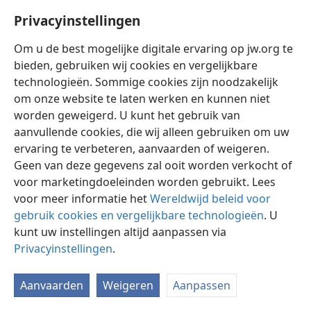
Privacyinstellingen
Om u de best mogelijke digitale ervaring op jw.org te
bieden, gebruiken wij cookies en vergelijkbare
technologieën. Sommige cookies zijn noodzakelijk
Nederlands
Instellingen
om onze website te laten werken en kunnen niet
Copyright
© 2026 Watch Tower Bible and Tract Society of Pennsylvania
worden geweigerd. U kunt het gebruik van
Gebruiksvoorwaarden
Privacybeleid
Privacyinstellingen
aanvullende cookies, die wij alleen gebruiken om uw
Inloggen
JW.ORG
ervaring te verbeteren, aanvaarden of weigeren.
Geen van deze gegevens zal ooit worden verkocht of
voor marketingdoeleinden worden gebruikt. Lees
voor meer informatie het
Wereldwijd beleid voor
gebruik cookies en vergelijkbare technologieën
. U
kunt uw instellingen altijd aanpassen via
Privacyinstellingen
.
Aanvaarden
Weigeren
Aanpassen