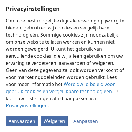
Privacyinstellingen
Om u de best mogelijke digitale ervaring op jw.org te
bieden, gebruiken wij cookies en vergelijkbare
technologieën. Sommige cookies zijn noodzakelijk
Nederlands
Instellingen
om onze website te laten werken en kunnen niet
Copyright
© 2026 Watch Tower Bible and Tract Society of Pennsylvania
worden geweigerd. U kunt het gebruik van
Gebruiksvoorwaarden
Privacybeleid
Privacyinstellingen
aanvullende cookies, die wij alleen gebruiken om uw
Inloggen
JW.ORG
ervaring te verbeteren, aanvaarden of weigeren.
Geen van deze gegevens zal ooit worden verkocht of
voor marketingdoeleinden worden gebruikt. Lees
voor meer informatie het
Wereldwijd beleid voor
gebruik cookies en vergelijkbare technologieën
. U
kunt uw instellingen altijd aanpassen via
Privacyinstellingen
.
Aanvaarden
Weigeren
Aanpassen