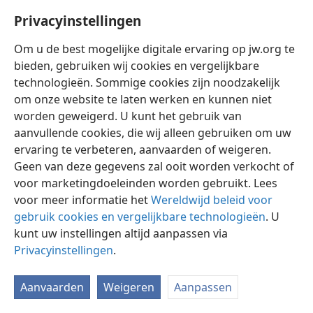
Privacyinstellingen
Om u de best mogelijke digitale ervaring op jw.org te
bieden, gebruiken wij cookies en vergelijkbare
technologieën. Sommige cookies zijn noodzakelijk
Nederlands
Instellingen
om onze website te laten werken en kunnen niet
Copyright
© 2026 Watch Tower Bible and Tract Society of Pennsylvania
worden geweigerd. U kunt het gebruik van
Gebruiksvoorwaarden
Privacybeleid
Privacyinstellingen
aanvullende cookies, die wij alleen gebruiken om uw
Inloggen
JW.ORG
ervaring te verbeteren, aanvaarden of weigeren.
Geen van deze gegevens zal ooit worden verkocht of
voor marketingdoeleinden worden gebruikt. Lees
voor meer informatie het
Wereldwijd beleid voor
gebruik cookies en vergelijkbare technologieën
. U
kunt uw instellingen altijd aanpassen via
Privacyinstellingen
.
Aanvaarden
Weigeren
Aanpassen