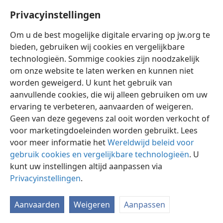
Privacyinstellingen
Om u de best mogelijke digitale ervaring op jw.org te
bieden, gebruiken wij cookies en vergelijkbare
technologieën. Sommige cookies zijn noodzakelijk
Nederlands
Instellingen
om onze website te laten werken en kunnen niet
Copyright
© 2026 Watch Tower Bible and Tract Society of Pennsylvania
worden geweigerd. U kunt het gebruik van
Gebruiksvoorwaarden
Privacybeleid
Privacyinstellingen
aanvullende cookies, die wij alleen gebruiken om uw
Inloggen
JW.ORG
ervaring te verbeteren, aanvaarden of weigeren.
Geen van deze gegevens zal ooit worden verkocht of
voor marketingdoeleinden worden gebruikt. Lees
voor meer informatie het
Wereldwijd beleid voor
gebruik cookies en vergelijkbare technologieën
. U
kunt uw instellingen altijd aanpassen via
Privacyinstellingen
.
Aanvaarden
Weigeren
Aanpassen