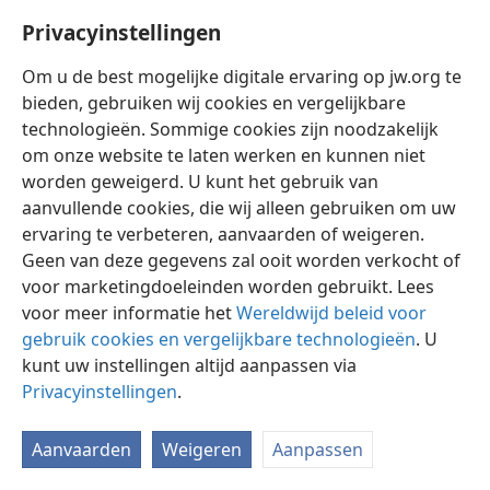
Privacyinstellingen
Om u de best mogelijke digitale ervaring op jw.org te
bieden, gebruiken wij cookies en vergelijkbare
technologieën. Sommige cookies zijn noodzakelijk
Nederlands
Instellingen
om onze website te laten werken en kunnen niet
Copyright
© 2026 Watch Tower Bible and Tract Society of Pennsylvania
worden geweigerd. U kunt het gebruik van
Gebruiksvoorwaarden
Privacybeleid
Privacyinstellingen
aanvullende cookies, die wij alleen gebruiken om uw
Inloggen
JW.ORG
ervaring te verbeteren, aanvaarden of weigeren.
Geen van deze gegevens zal ooit worden verkocht of
voor marketingdoeleinden worden gebruikt. Lees
voor meer informatie het
Wereldwijd beleid voor
gebruik cookies en vergelijkbare technologieën
. U
kunt uw instellingen altijd aanpassen via
Privacyinstellingen
.
Aanvaarden
Weigeren
Aanpassen