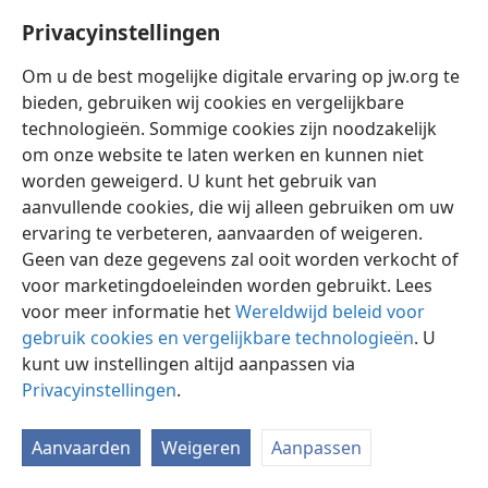
Privacyinstellingen
Om u de best mogelijke digitale ervaring op jw.org te
bieden, gebruiken wij cookies en vergelijkbare
technologieën. Sommige cookies zijn noodzakelijk
Nederlands
Instellingen
om onze website te laten werken en kunnen niet
Copyright
© 2026 Watch Tower Bible and Tract Society of Pennsylvania
worden geweigerd. U kunt het gebruik van
Gebruiksvoorwaarden
Privacybeleid
Privacyinstellingen
aanvullende cookies, die wij alleen gebruiken om uw
Inloggen
JW.ORG
ervaring te verbeteren, aanvaarden of weigeren.
Geen van deze gegevens zal ooit worden verkocht of
voor marketingdoeleinden worden gebruikt. Lees
voor meer informatie het
Wereldwijd beleid voor
gebruik cookies en vergelijkbare technologieën
. U
kunt uw instellingen altijd aanpassen via
Privacyinstellingen
.
Aanvaarden
Weigeren
Aanpassen