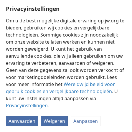
Privacyinstellingen
Om u de best mogelijke digitale ervaring op jw.org te
bieden, gebruiken wij cookies en vergelijkbare
technologieën. Sommige cookies zijn noodzakelijk
Nederlands
Instellingen
om onze website te laten werken en kunnen niet
Copyright
© 2026 Watch Tower Bible and Tract Society of Pennsylvania
worden geweigerd. U kunt het gebruik van
Gebruiksvoorwaarden
Privacybeleid
Privacyinstellingen
aanvullende cookies, die wij alleen gebruiken om uw
Inloggen
JW.ORG
ervaring te verbeteren, aanvaarden of weigeren.
Geen van deze gegevens zal ooit worden verkocht of
voor marketingdoeleinden worden gebruikt. Lees
voor meer informatie het
Wereldwijd beleid voor
gebruik cookies en vergelijkbare technologieën
. U
kunt uw instellingen altijd aanpassen via
Privacyinstellingen
.
Aanvaarden
Weigeren
Aanpassen