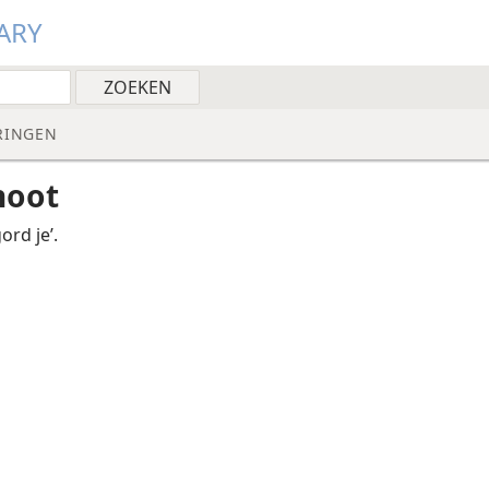
ARY
RINGEN
noot
ord je’.