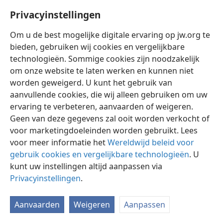
Privacyinstellingen
Om u de best mogelijke digitale ervaring op jw.org te
bieden, gebruiken wij cookies en vergelijkbare
technologieën. Sommige cookies zijn noodzakelijk
Nederlands
Instellingen
om onze website te laten werken en kunnen niet
Copyright
© 2026 Watch Tower Bible and Tract Society of Pennsylvania
worden geweigerd. U kunt het gebruik van
Gebruiksvoorwaarden
Privacybeleid
Privacyinstellingen
aanvullende cookies, die wij alleen gebruiken om uw
Inloggen
JW.ORG
ervaring te verbeteren, aanvaarden of weigeren.
Geen van deze gegevens zal ooit worden verkocht of
voor marketingdoeleinden worden gebruikt. Lees
voor meer informatie het
Wereldwijd beleid voor
gebruik cookies en vergelijkbare technologieën
. U
kunt uw instellingen altijd aanpassen via
Privacyinstellingen
.
Aanvaarden
Weigeren
Aanpassen