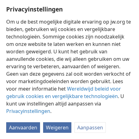
Privacyinstellingen
Om u de best mogelijke digitale ervaring op jw.org te
bieden, gebruiken wij cookies en vergelijkbare
technologieën. Sommige cookies zijn noodzakelijk
Nederlands
Instellingen
om onze website te laten werken en kunnen niet
Copyright
© 2026 Watch Tower Bible and Tract Society of Pennsylvania
worden geweigerd. U kunt het gebruik van
Gebruiksvoorwaarden
Privacybeleid
Privacyinstellingen
aanvullende cookies, die wij alleen gebruiken om uw
Inloggen
JW.ORG
ervaring te verbeteren, aanvaarden of weigeren.
Geen van deze gegevens zal ooit worden verkocht of
voor marketingdoeleinden worden gebruikt. Lees
voor meer informatie het
Wereldwijd beleid voor
gebruik cookies en vergelijkbare technologieën
. U
kunt uw instellingen altijd aanpassen via
Privacyinstellingen
.
Aanvaarden
Weigeren
Aanpassen