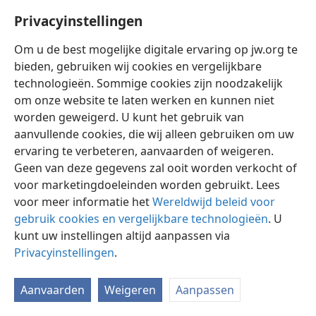
Privacyinstellingen
Om u de best mogelijke digitale ervaring op jw.org te
bieden, gebruiken wij cookies en vergelijkbare
technologieën. Sommige cookies zijn noodzakelijk
Nederlands
Instellingen
om onze website te laten werken en kunnen niet
Copyright
© 2026 Watch Tower Bible and Tract Society of Pennsylvania
worden geweigerd. U kunt het gebruik van
Gebruiksvoorwaarden
Privacybeleid
Privacyinstellingen
aanvullende cookies, die wij alleen gebruiken om uw
Inloggen
JW.ORG
ervaring te verbeteren, aanvaarden of weigeren.
Geen van deze gegevens zal ooit worden verkocht of
voor marketingdoeleinden worden gebruikt. Lees
voor meer informatie het
Wereldwijd beleid voor
gebruik cookies en vergelijkbare technologieën
. U
kunt uw instellingen altijd aanpassen via
Privacyinstellingen
.
Aanvaarden
Weigeren
Aanpassen