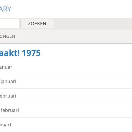
ARY
RINGEN
akt! 1975
januari
 januari
februari
 februari
maart