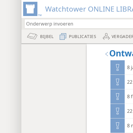
Watchtower ONLINE LIBR
BIJBEL
PUBLICATIES
VERGADE
Ontwa
8 
22
8 
22
8 