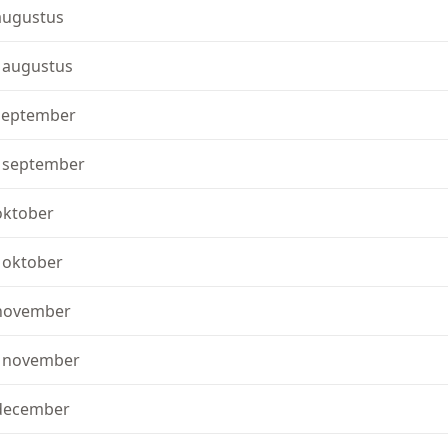
augustus
 augustus
september
 september
oktober
 oktober
november
 november
december