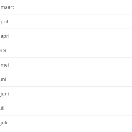
 maart
april
 april
mei
 mei
juni
 juni
uli
juli