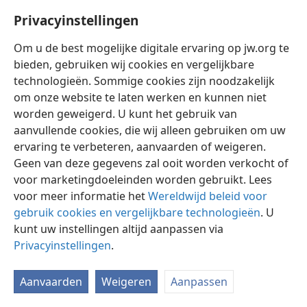
Privacyinstellingen
Mededelingen
Om u de best mogelijke digitale ervaring op jw.org te
bieden, gebruiken wij cookies en vergelijkbare
technologieën. Sommige cookies zijn noodzakelijk
om onze website te laten werken en kunnen niet
Nederlands
Delen
Instellingen
worden geweigerd. U kunt het gebruik van
aanvullende cookies, die wij alleen gebruiken om uw
Copyright
© 2026 Watch Tower Bible and Tract Society of Pennsylvania
Gebruiksvoorwaarden
Privacybeleid
Privacyinstellingen
ervaring te verbeteren, aanvaarden of weigeren.
Inloggen
JW.ORG
Geen van deze gegevens zal ooit worden verkocht of
voor marketingdoeleinden worden gebruikt. Lees
voor meer informatie het
Wereldwijd beleid voor
gebruik cookies en vergelijkbare technologieën
. U
kunt uw instellingen altijd aanpassen via
Privacyinstellingen
.
Aanvaarden
Weigeren
Aanpassen