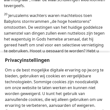
tevergeefs.
20
Jeruzalems wachters waren machteloos toen
Babylons stormrammen „de hoge hoektorens”
omstootten. De vestingen van het huidige goddeloze
samenstel van dingen zullen even nutteloos zijn tegen
het wapentuig in Gods hemelse arsenaal, dat hij
gereed heeft om snel voor een selectieve vernietiging
te gebruiken. Hoopt u gespaard te worden? Hebt u
een krachtig standpunt ingenomen aan de zijde van
Privacyinstellingen
Jehovah, ’die allen behoedt die hem liefhebben, maar
die alle goddelozen zal verdelgen’? —
Psalm 145:20
.
Om u de best mogelijke digitale ervaring op jw.org te
bieden, gebruiken wij cookies en vergelijkbare
technologieën. Sommige cookies zijn noodzakelijk
om onze website te laten werken en kunnen niet
worden geweigerd. U kunt het gebruik van
Nederlands
Instellingen
aanvullende cookies, die wij alleen gebruiken om uw
ervaring te verbeteren, aanvaarden of weigeren.
Copyright
© 2026 Watch Tower Bible and Tract Society of Pennsylvania
Gebruiksvoorwaarden
Privacybeleid
Privacyinstellingen