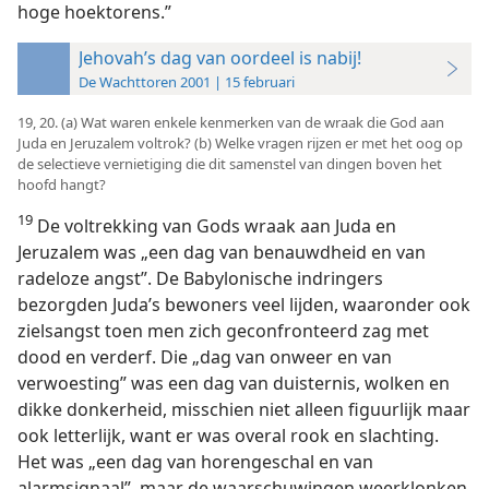
hoge hoektorens.”
Jehovah’s dag van oordeel is nabij!
De Wachttoren 2001 | 15 februari
19, 20. (a) Wat waren enkele kenmerken van de wraak die God aan
Juda en Jeruzalem voltrok? (b) Welke vragen rijzen er met het oog op
de selectieve vernietiging die dit samenstel van dingen boven het
hoofd hangt?
19
De voltrekking van Gods wraak aan Juda en
Jeruzalem was „een dag van benauwdheid en van
radeloze angst”. De Babylonische indringers
bezorgden Juda’s bewoners veel lijden, waaronder ook
zielsangst toen men zich geconfronteerd zag met
dood en verderf. Die „dag van onweer en van
verwoesting” was een dag van duisternis, wolken en
dikke donkerheid, misschien niet alleen figuurlijk maar
ook letterlijk, want er was overal rook en slachting.
Het was „een dag van horengeschal en van
alarmsignaal”, maar de waarschuwingen weerklonken